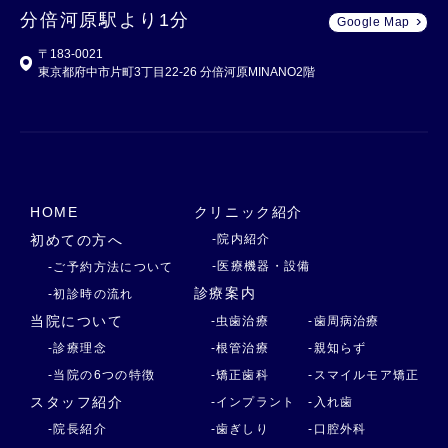
分倍河原駅より1分
Google Map
〒183-0021
東京都府中市片町3丁目22-26 分倍河原MINANO2階
HOME
クリニック紹介
初めての方へ
-院内紹介
-医療機器・設備
-ご予約方法について
診療案内
-初診時の流れ
当院について
-虫歯治療
-歯周病治療
-診療理念
-根管治療
-親知らず
-当院の6つの特徴
-矯正歯科
-スマイルモア矯正
スタッフ紹介
-インプラント
-入れ歯
-院長紹介
-歯ぎしり
-口腔外科