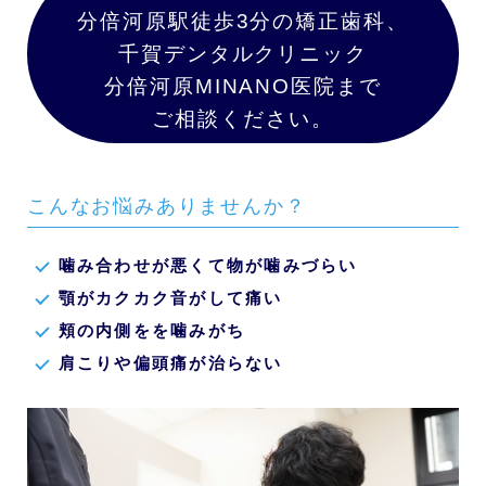
分倍河原駅徒歩3分の矯正歯科、
千賀デンタルクリニック
分倍河原MINANO医院まで
ご相談ください。
こんなお悩みありませんか？
噛み合わせが悪くて物が噛みづらい
顎がカクカク音がして痛い
頬の内側をを噛みがち
肩こりや偏頭痛が治らない