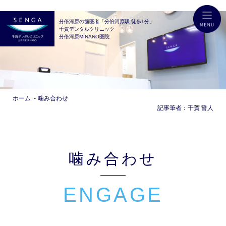
分倍河原の歯医者「分倍河原駅 徒歩1分」
千賀デンタルクリニック
分倍河原MINANO医院
ホーム
噛み合わせ
記事筆者：
千賀 誓人
噛み合わせ