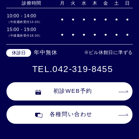
診療時間
月
火
水
木
金
土
日
10:00 - 14:00
●
●
●
●
●
●
●
（午前最終受付13:30）
15:00 - 19:00
●
●
●
●
●
●
●
（午後最終受付18:30）
年中無休
※ビル休館日に準ずる
休診日
TEL.042-319-8455
初診WEB予約
各種問い合わせ