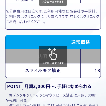
スクロールできます
※分割費用は目安です。ご利用可能な信販会社や手数料、
分割回数はクリニックに より異なります。詳しくはクリニック
にお問い合わせください。
通常価格
内容
スクロールできます
スマイルモア矯正
187
POINT
月額3,000円〜、手軽に始められる
千賀デンタルクリニックのマウスピース矯正は月額3,000円
から利用可能！
※デンタルローンを利用して17万円（税込18.7万円）を頭金