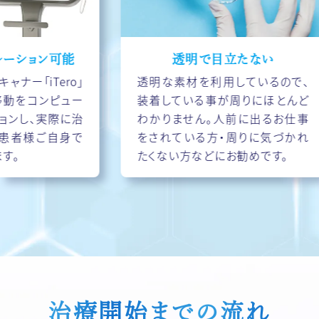
可能
透明で目立たない
ero」
透明な素材を利用しているので、
ピュー
装着している事が周りにほとんど
際に治
わかりません。人前に出るお仕事
か
自身で
をされている方・周りに気づかれ
たくない方などにお勧めです。
矯
す
治療開始までの流れ