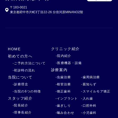
〒183-0021
東京都府中市片町3丁目22-26 分倍河原MINANO2階
クリニック紹介
HOME
初めての方へ
-院内紹介
-医療機器・設備
-ご予約方法について
診療案内
-初診時の流れ
当院について
-虫歯治療
-歯周病治療
-診療理念
-根管治療
-親知らず
-当院の6つの特徴
-矯正歯科
-スマイルモア矯正
スタッフ紹介
-インプラント
-入れ歯
-院長紹介
-歯ぎしり
-口腔外科
-理事長紹介
-噛み合わせ
-小児歯科