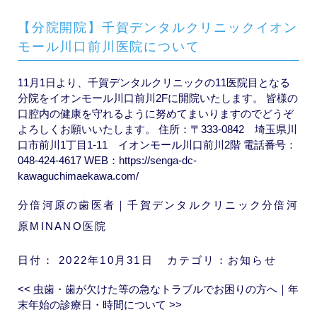
【分院開院】千賀デンタルクリニックイオン
モール川口前川医院について
11月1日より、千賀デンタルクリニックの11医院目となる
分院をイオンモール川口前川2Fに開院いたします。 皆様の
口腔内の健康を守れるように努めてまいりますのでどうぞ
よろしくお願いいたします。 住所：〒333-0842 埼玉県川
口市前川1丁目1-11 イオンモール川口前川2階 電話番号：
048-424-4617 WEB：
https://senga-dc-
kawaguchimaekawa.com/
分倍河原の歯医者｜千賀デンタルクリニック分倍河
原MINANO医院
日付：
2022年10月31日
カテゴリ：
お知らせ
<<
虫歯・歯が欠けた等の急なトラブルでお困りの方へ
｜
年
末年始の診療日・時間について
>>